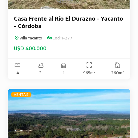
Casa Frente al Río El Durazno - Yacanto
- Córdoba
Villa Yacanto
Cod: 1-277
U$D 400.000
4
3
1
965m²
260m²
VENTAS