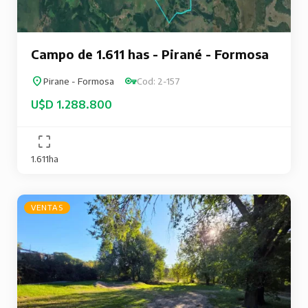
Campo de 1.611 has - Pirané - Formosa
Pirane - Formosa
Cod: 2-157
U$D 1.288.800
1.611ha
VENTAS