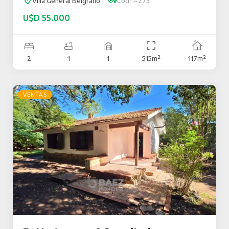
Villa General Belgrano
Cod: 1-275
U$D 55.000
2
1
1
515m²
117m²
VENTAS