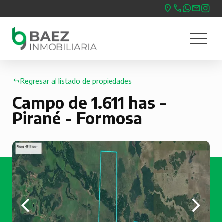
Pasar
al
menu
contenido
Nave
principal
princ
Regresar al listado de propiedades
Campo de 1.611 has -
Pirané - Formosa