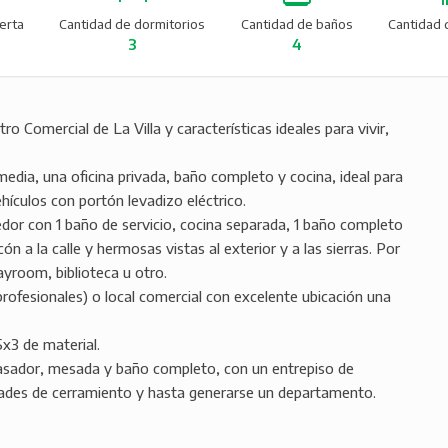
ierta
Cantidad de dormitorios
Cantidad de baños
Cantidad 
3
4
 Comercial de La Villa y características ideales para vivir,
rmedia, una oficina privada, baño completo y cocina, ideal para
hículos con portón levadizo eléctrico.
edor con 1 baño de servicio, cocina separada, 1 baño completo
n a la calle y hermosas vistas al exterior y a las sierras. Por
ayroom, biblioteca u otro.
(profesionales) o local comercial con excelente ubicación una
5x3 de material.
asador, mesada y baño completo, con un entrepiso de
dades de cerramiento y hasta generarse un departamento.