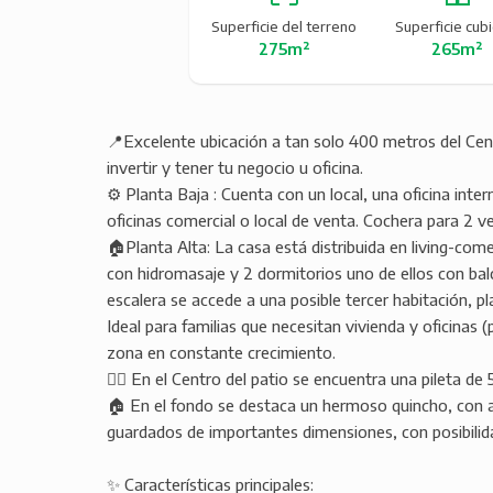
Superficie del terreno
Superficie cub
275m²
265m²
📍Excelente ubicación a tan solo 400 metros del Centro
invertir y tener tu negocio u oficina.
⚙️ Planta Baja : Cuenta con un local, una oficina inte
oficinas comercial o local de venta. Cochera para 2 ve
🏠Planta Alta: La casa está distribuida en living-com
con hidromasaje y 2 dormitorios uno de ellos con balcó
escalera se accede a una posible tercer habitación, pl
Ideal para familias que necesitan vivienda y oficinas 
zona en constante crecimiento.
🏊‍♀️ En el Centro del patio se encuentra una pileta de 
🏠 En el fondo se destaca un hermoso quincho, con 
guardados de importantes dimensiones, con posibili
✨ Características principales: