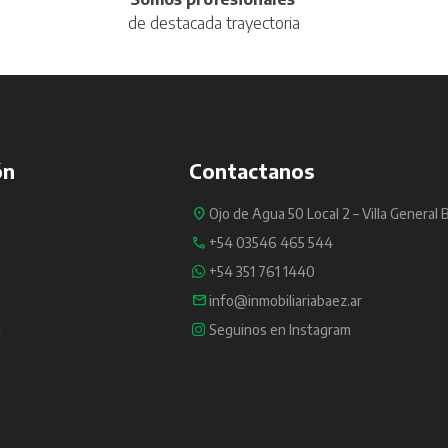
de destacada trayectoria
ón
Contactanos
Ojo de Agua 50 Local 2 – Villa General 
+54 03546 465 544
+54 351 761 1440
info@inmobiliariabaez.ar
a
Seguinos en Instagram