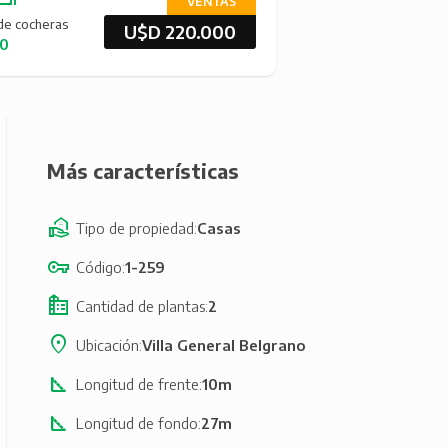
VENTAS
de cocheras
U$D 220.000
0
Más características
Tipo de propiedad
Casas
Código
1-259
Cantidad de plantas
2
Ubicación
Villa General Belgrano
Longitud de frente
10m
Longitud de fondo
27m