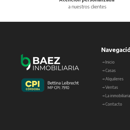
a nuestros clientes
Navegaci
Inicio
Casas
Alquileres
Ventas
La inmobiliari
Contacto