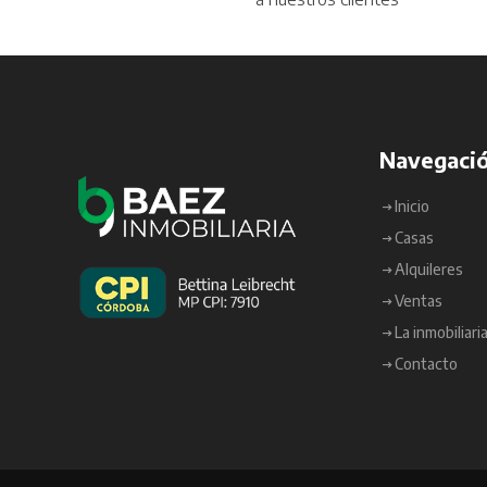
Navegaci
Inicio
Casas
Alquileres
Ventas
La inmobiliari
Contacto