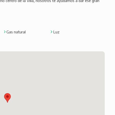
eno centro de la Villa, nosotros te ayudamos a dar ese gran
Gas natural
Luz