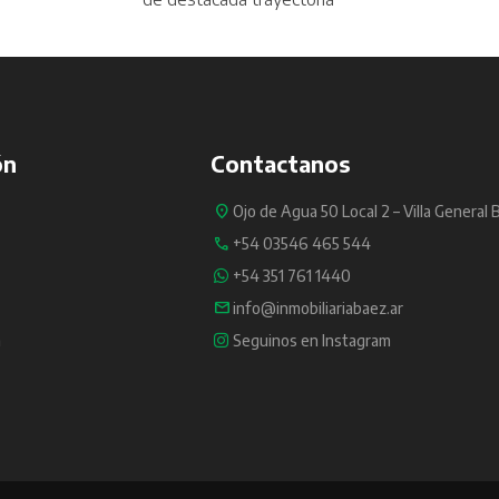
ón
Contactanos
Ojo de Agua 50 Local 2 – Villa General 
+54 03546 465 544
+54 351 761 1440
info@inmobiliariabaez.ar
a
Seguinos en Instagram