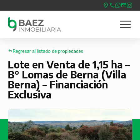
Pasar
al
menu
contenido
Nave
principal
princ
Regresar al listado de propiedades
Lote en Venta de 1,15 ha –
B° Lomas de Berna (Villa
Berna) – Financiación
Exclusiva