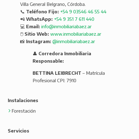
Villa General Belgrano, Córdoba.
📞
Teléfono Fijo:
+54 9 03546 46 55 44
📲
WhatsApp:
+54 9 351 7 611 440
💻
Email:
info@inmobiliariabaez.ar
🖱️
Sitio Web:
www.inmobiliariabaez.ar
📸
Instagram:
@inmobiliariabaez.ar
👤
Corredora Inmobiliaria
Responsable:
BETTINA LEIBRECHT
– Matrícula
Profesional CPI: 7910
Instalaciones
Forestación
Servicios