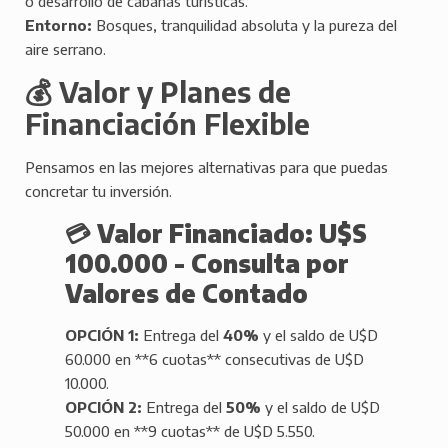
o desarrollo de cabañas turísticas.
Entorno:
Bosques, tranquilidad absoluta y la pureza del
aire serrano.
💰 Valor y Planes de
Financiación Flexible
Pensamos en las mejores alternativas para que puedas
concretar tu inversión.
💳
Valor Financiado: U$S
100.000 - Consulta por
Valores de Contado
OPCIÓN 1:
Entrega del
40%
y el saldo de U$D
60.000 en **6 cuotas** consecutivas de U$D
10.000.
OPCIÓN 2:
Entrega del
50%
y el saldo de U$D
50.000 en **9 cuotas** de U$D 5.550.