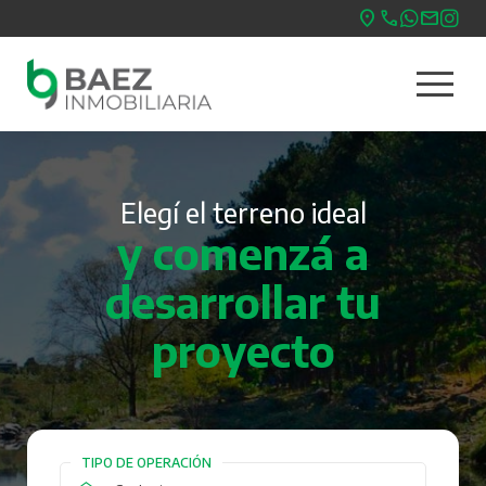
Pasar
al
menu
contenido
Nave
principal
princ
Elegí el terreno ideal
y comenzá a
desarrollar tu
proyecto
TIPO DE OPERACIÓN