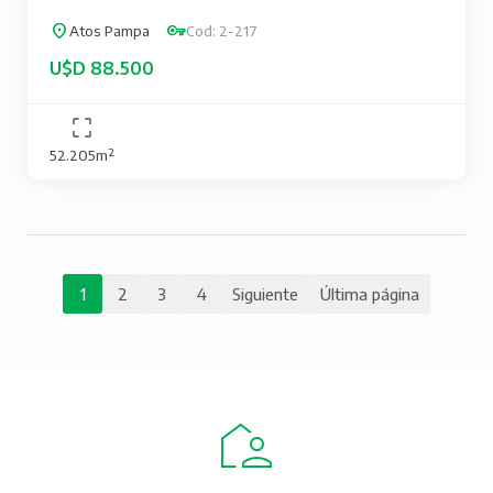
Atos Pampa
Cod: 2-217
U$D 88.500
52.205m²
Paginación
Página
1
Página
2
Página
3
Página
4
Siguiente
Siguiente
Última
Última página
página
página