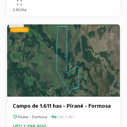
2.652ha
VENTAS
Campo de 1.611 has - Pirané - Formosa
Pirane - Formosa
Cod: 2-157
U$D 1.288.800