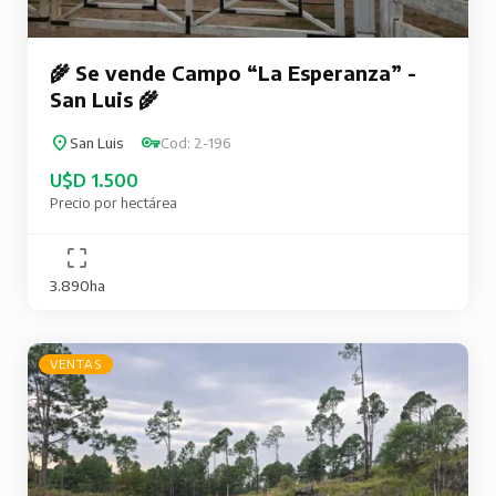
🌾 Se vende Campo “La Esperanza” -
San Luis 🌾
San Luis
Cod: 2-196
U$D 1.500
Precio por hectárea
3.890ha
VENTAS