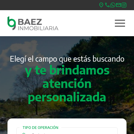
Pasar
al
menu
contenido
Nave
principal
princ
Elegí el campo que estás buscando
y te brindamos
atención
personalizada
TIPO DE OPERACIÓN