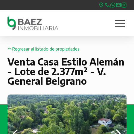
Pasar
al
menu
contenido
Nave
principal
princ
Regresar al listado de propiedades
Venta Casa Estilo Alemán
- Lote de 2.377m² - V.
General Belgrano