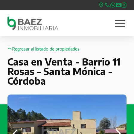
Pasar
al
menu
contenido
Nave
principal
princ
Regresar al listado de propiedades
Casa en Venta - Barrio 11
Rosas – Santa Mónica -
Córdoba